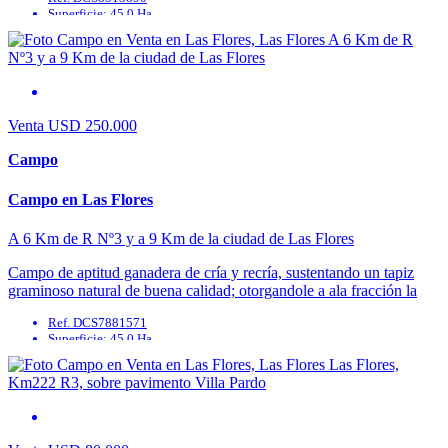
Superficie: 45.0 Ha
Agua Corriente: No
Agua Potable: No
Cable: No
Cloaca: No
Venta
USD 250.000
Campo
Campo en Las Flores
A 6 Km de R Nº3 y a 9 Km de la ciudad de Las Flores
Campo de aptitud ganadera de cría y recría, sustentando un tapiz
graminoso natural de buena calidad; otorgandole a ala fracción la
posibilidad de desarrollar un ...
Ref. DCS7881571
Superficie: 45.0 Ha
Agua Corriente: No
Agua Potable: No
Cable: No
Cloaca: No