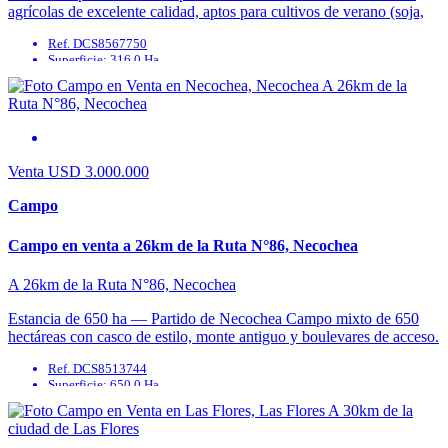
agrícolas de excelente calidad, aptos para cultivos de verano (soja,
maíz, girasol, etc.) y/o ...
Ref. DCS8567750
Superficie: 316.0 Ha
Agua Corriente: No
Agua Potable: No
Cable: No
Cloaca: No
Venta
USD 3.000.000
Campo
Campo en venta a 26km de la Ruta N°86, Necochea
A 26km de la Ruta N°86, Necochea
Estancia de 650 ha — Partido de Necochea Campo mixto de 650
hectáreas con casco de estilo, monte antiguo y boulevares de acceso.
Aptitud: el ...
Ref. DCS8513744
Superficie: 650.0 Ha
Agua Corriente: No
Agua Potable: No
Cable: No