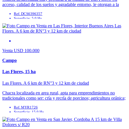
acceso, calidad de los suelos y agradable entorno, le otorgan a la
fracción diferentes ...
Ref. DCS6396357
Superficie: 5.0 Ha
Agua Corriente: No
Agua Potable: No
Cable: No
Cloaca: No
Venta
USD 100.000
Campo
Las Flores, 15 ha
Las Flores. A 6 km de RN°3 y 12 km de ciudad
Chacra localizada en area rural, apta para emprendimientos no
tradicionales como ser: cría y recría de porcinos; agricultura oránica;
esparcimiento; etc. Mejoras fundiarias: alambrado perimetral, ...
Ref. MYR1726
Superficie: 15.0 Ha
Agua Corriente: No
Agua Potable: No
Cable: No