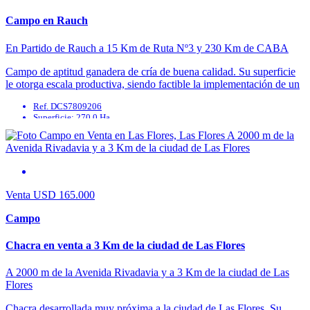
Campo en Rauch
En Partido de Rauch a 15 Km de Ruta Nº3 y 230 Km de CABA
Campo de aptitud ganadera de cría de buena calidad. Su superficie
le otorga escala productiva, siendo factible la implementación de un
modulo de producción ganadero ...
Ref. DCS7809206
Superficie: 270.0 Ha
Agua Corriente: No
Agua Potable: No
Cable: No
Cloaca: No
Venta
USD 165.000
Campo
Chacra en venta a 3 Km de la ciudad de Las Flores
A 2000 m de la Avenida Rivadavia y a 3 Km de la ciudad de Las
Flores
Chacra desarrollada muy próxima a la ciudad de Las Flores. Su