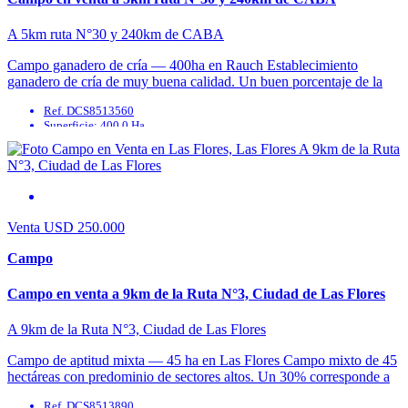
A 5km ruta N°30 y 240km de CABA
Campo ganadero de cría — 400ha en Rauch Establecimiento
ganadero de cría de muy buena calidad. Un buen porcentaje de la
superficie corresponde a sectores ...
Ref. DCS8513560
Superficie: 400.0 Ha
Agua Corriente: No
Agua Potable: No
Cable: No
Cloaca: No
Venta
USD 250.000
Campo
Campo en venta a 9km de la Ruta N°3, Ciudad de Las Flores
A 9km de la Ruta N°3, Ciudad de Las Flores
Campo de aptitud mixta — 45 ha en Las Flores Campo mixto de 45
hectáreas con predominio de sectores altos. Un 30% corresponde a
lomas ...
Ref. DCS8513890