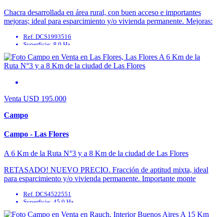
Chacra desarrollada en área rural, con buen acceso e importantes
mejoras; ideal para esparcimiento y/o vivienda permanente. Mejoras:
casa principal de 2 plantas (150 m2), ...
Ref. DCS1993516
Superficie: 8.0 Ha
Agua Corriente: No
Agua Potable: No
Cable: Sí
Cloaca: No
Venta
USD 195.000
Campo
Campo - Las Flores
A 6 Km de la Ruta N°3 y a 8 Km de la ciudad de Las Flores
RETASADO! NUEVO PRECIO. Fracción de aptitud mixta, ideal
para esparcimiento y/o vivienda permanente. Importante monte
antiguo y variado (pinos, casuarinas, eucaliptos, frutales, etc.). Luz
Ref. DCS4522551
eléctrica. ...
Superficie: 45.0 Ha
Agua Corriente: No