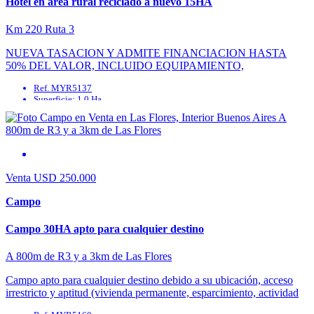
Hotel en área rural reciclado a nuevo 15HA
Km 220 Ruta 3
NUEVA TASACION Y ADMITE FINANCIACION HASTA
50% DEL VALOR, INCLUIDO EQUIPAMIENTO,
ACCESORIOS Y MOBILIARIO. Hotel localizado en área rural,
Ref. MYR5137
totalmente reciclado a nuevo; ideal para ...
Superficie: 1.0 Ha
Agua Corriente: No
Agua Potable: No
Cable: No
Cloaca: No
Venta
USD 250.000
Campo
Campo 30HA apto para cualquier destino
A 800m de R3 y a 3km de Las Flores
Campo apto para cualquier destino debido a su ubicación, acceso
irrestricto y aptitud (vivienda permanente, esparcimiento, actividad
productiva intensiva, etc). Mejoras: casa principal, casa de ...