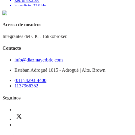
Ref. MYR5160
Superficie: 33.0 Ha
Agua Corriente: No
Agua Potable: No
Cable: No
Acerca de nosotros
Cloaca: No
Integrantes del CIC. Tokkobroker.
Contacto
info@diazmayerbrie.com
Esteban Adrogué 1015 - Adrogué | Alte. Brown
(011) 4293-4400
1137966352
Seguinos