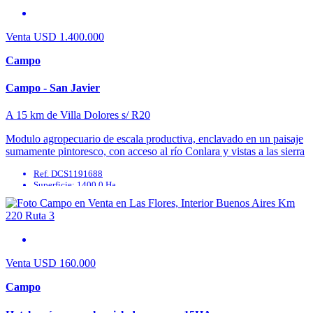
Cloaca: No
Venta
USD 1.400.000
Campo
Campo - San Javier
A 15 km de Villa Dolores s/ R20
Modulo agropecuario de escala productiva, enclavado en un paisaje
sumamente pintoresco, con acceso al río Conlara y vistas a las sierra
de los Comechingones. Mejoras: ...
Ref. DCS1191688
Superficie: 1400.0 Ha
Agua Corriente: No
Agua Potable: No
Cable: No
Cloaca: No
Venta
USD 160.000
Campo