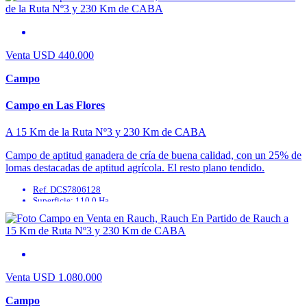
Agua Potable: No
Cable: No
Cloaca: No
Venta
USD 440.000
Campo
Campo en Las Flores
A 15 Km de la Ruta Nº3 y 230 Km de CABA
Campo de aptitud ganadera de cría de buena calidad, con un 25% de
lomas destacadas de aptitud agrícola. El resto plano tendido.
Receptividad actual 0,6 ...
Ref. DCS7806128
Superficie: 110.0 Ha
Agua Corriente: No
Agua Potable: No
Cable: No
Cloaca: No
Venta
USD 1.080.000
Campo