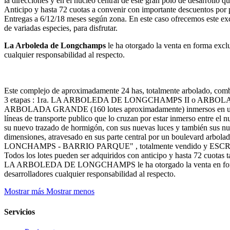
la direcciones y en el núcleo central de este gran polo de desarrollo
Anticipo y hasta 72 cuotas a convenir con importante descuentos por p
Entregas a 6/12/18 meses según zona. En este caso ofrecemos este
de variadas especies, para disfrutar.
La Arboleda de Longchamps
le ha otorgado la venta en forma excl
cualquier responsabilidad al respecto.
Este complejo de aproximadamente 24 has, totalmente arbolado, combin
3 etapas : 1ra. LA ARBOLEDA DE LONGCHAMPS II o ARBOLADA con
ARBOLADA GRANDE (160 lotes aproximadamente) inmersos en una frond
líneas de transporte publico que lo cruzan por estar inmerso entre el
su nuevo trazado de hormigón, con sus nuevas luces y también sus n
dimensiones, atravesado en sus parte central por un boulevard arbo
LONCHAMPS - BARRIO PARQUE" , totalmente vendido y ESCRITURADO
Todos los lotes pueden ser adquiridos con anticipo y hasta 72 cuotas 
LA ARBOLEDA DE LONGCHAMPS le ha otorgado la venta en forma e
desarrolladores cualquier responsabilidad al respecto.
Mostrar más
Mostrar menos
Servicios