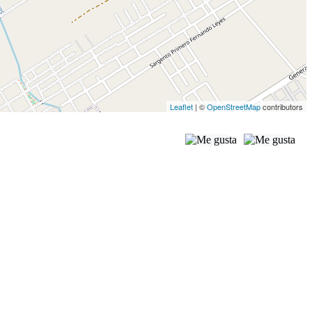
Leaflet
| ©
OpenStreetMap
contributors