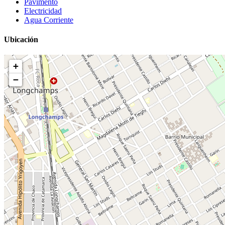
Pavimento
Electricidad
Agua Corriente
Ubicación
+
−