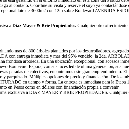
 que se esta gestando en el entorno inmediato en esta zona del Partido 
ago al contado. Coordine su visita y reserve el suyo ya contactándose 
 excepcional lote de 3600m2 con 12m sobre Boulevard AVENIDA ESPORA,
usiva a
Diaz Mayer & Brie Propiedades.
Cualquier otro ofrecimiento 
ando mas de 800 árboles plantados por los desarrolladores, agregados a
 entrega inmediata y mas del 95% vendido, la 2da. ARBOLADA C
osa arboleda. En una ubicación excepcional, con accesos inmejorabl
 nuevo Boulevard Espora, con sus luces led de ultima generación, sus n
uevas paradas de colectivos, encontramos este gran emprendimiento. 
lado y parquizado. Múltiples opciones de precio y financiación. De l
 en tiempo y forma. La entrega es inmediata para la Etapa 1 y pa
tanto en Pesos como en dólares con financiación propia a convenir.
xclusiva a DIAZ MAYER Y BRIE PROPIEDADES. Cualquier otro ofre