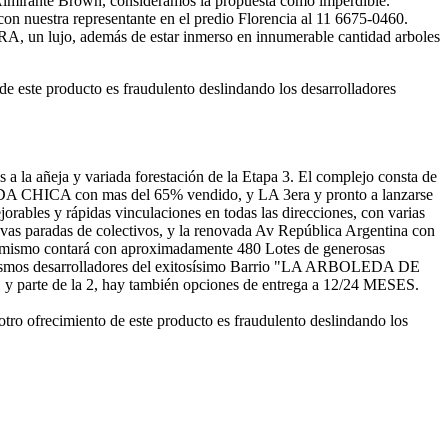
de Almirante Brown, consideramos la propuesta como imperdible.
con nuestra representante en el predio Florencia al 11 6675-0460.
 un lujo, además de estar inmerso en innumerable cantidad arboles
de este producto es fraudulento deslindando los desarrolladores
 la añeja y variada forestación de la Etapa 3. El complejo consta de
HICA con mas del 65% vendido, y LA 3era y pronto a lanzarse
es y rápidas vinculaciones en todas las direcciones, con varias
uevas paradas de colectivos, y la renovada Av República Argentina con
El mismo contará con aproximadamente 480 Lotes de generosas
os mismos desarrolladores del exitosísimo Barrio "LA ARBOLEDA DE
rte de la 2, hay también opciones de entrega a 12/24 MESES.
cimiento de este producto es fraudulento deslindando los